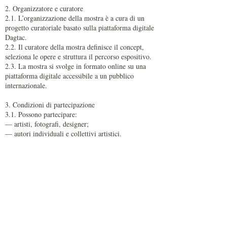
2. Organizzatore e curatore
2.1. L’organizzazione della mostra è a cura di un
progetto curatoriale basato sulla piattaforma digitale
Dagtac.
2.2. Il curatore della mostra definisce il concept,
seleziona le opere e struttura il percorso espositivo.
2.3. La mostra si svolge in formato online su una
piattaforma digitale accessibile a un pubblico
internazionale.
3. Condizioni di partecipazione
3.1. Possono partecipare:
— artisti, fotografi, designer;
— autori individuali e collettivi artistici.
3.2. Per partecipare è necessario:
— compilare il modulo di candidatura;
— inviare le opere in formato digitale;
— accettare integralmente il presente regolamento.
3.3. Ogni partecipante può presentare da 1 a 3
opere.
3.4. L’organizzatore effettua una selezione
curatoriale delle candidature.
Non tutte le opere inviate saranno necessariamente