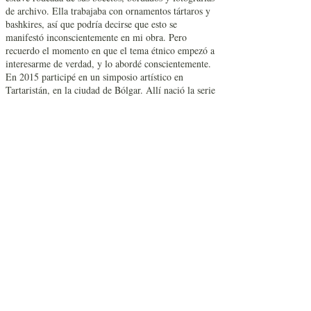
de archivo. Ella trabajaba con ornamentos tártaros y
bashkires, así que podría decirse que esto se
manifestó inconscientemente en mi obra. Pero
recuerdo el momento en que el tema étnico empezó a
interesarme de verdad, y lo abordé conscientemente.
En 2015 participé en un simposio artístico en
Tartaristán, en la ciudad de Bólgar. Allí nació la serie
“Hijas de Bólgar”, y a partir de esa serie los temas
étnicos comenzaron a expresarse claramente en mi
trabajo.
— Usted viaja mucho. ¿Cómo nació la serie
“Ciudades” a partir de esos viajes? ¿Hay algún
lugar que le haya inspirado especialmente?
— No puedo destacar un lugar en particular: todo
tiene su belleza e interés. Me inspira absolutamente
todo lo que me rodea.
— Cuando realiza bocetos urbanos, ¿qué es más
importante para usted: transmitir la arquitectura
o la atmósfera?