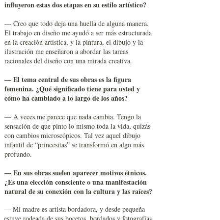
influyeron estas dos etapas en su estilo artístico?
— Creo que todo deja una huella de alguna manera.
El trabajo en diseño me ayudó a ser más estructurada
en la creación artística, y la pintura, el dibujo y la
ilustración me enseñaron a abordar las tareas
racionales del diseño con una mirada creativa.
— El tema central de sus obras es la figura
femenina. ¿Qué significado tiene para usted y
cómo ha cambiado a lo largo de los años?
— A veces me parece que nada cambia. Tengo la
sensación de que pinto lo mismo toda la vida, quizás
con cambios microscópicos. Tal vez aquel dibujo
infantil de “princesitas” se transformó en algo más
profundo.
— En sus obras suelen aparecer motivos étnicos.
¿Es una elección consciente o una manifestación
natural de su conexión con la cultura y las raíces?
— Mi madre es artista bordadora, y desde pequeña
estuve rodeada de sus bocetos, bordados y fotografías