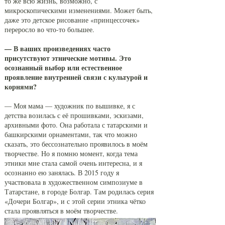
то же всю жизнь, возможно, с
микроскопическими изменениями. Может быть,
даже это детское рисование «принцессочек»
переросло во что-то большее.
— В ваших произведениях часто
присутствуют этнические мотивы. Это
осознанный выбор или естественное
проявление внутренней связи с культурой и
корнями?
— Моя мама — художник по вышивке, я с
детства возилась с её прошивками, эскизами,
архивными фото. Она работала с татарскими и
башкирскими орнаментами, так что можно
сказать, это бессознательно проявилось в моём
творчестве. Но я помню момент, когда тема
этники мне стала самой очень интересна, и я
осознанно ею занялась. В 2015 году я
участвовала в художественном симпозиуме в
Татарстане, в городе Болгар. Там родилась серия
«Дочери Болгар», и с этой серии этника чётко
стала проявляться в моём творчестве.