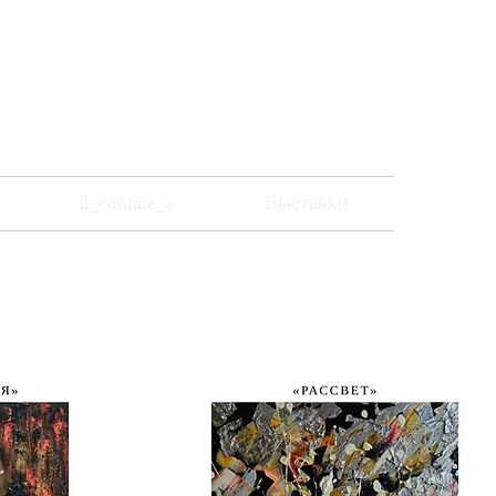
музей современного искусства
il_confine_s
Выставки