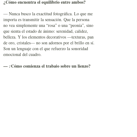
¿Cómo encuentra el equilibrio entre ambos?
— Nunca busco la exactitud fotográfica. Lo que me
importa es transmitir la sensación. Que la persona
no vea simplemente una “rosa” o una “peonía”, sino
que sienta el estado de ánimo: serenidad, calidez,
belleza. Y los elementos decorativos —texturas, pan
de oro, cristales— no son adornos por el brillo en sí.
Son un lenguaje con el que refuerzo la sonoridad
emocional del cuadro.
— ¿Cómo comienza el trabajo sobre un lienzo?
— Cada cuadro nace de un estado de ánimo. A
veces es la impresión de una flor, otras veces, un
estado interior. Pienso cuidadosamente en la
composición: los gestos de los pétalos, su carácter,
su ritmo. Las flores, para mí, son héroes vivos con
su propia voz. Y después empieza la magia de las
capas: textura, luz, pan de oro, veladuras… Todo se
une en una sola sonoridad.
— ¿Cómo influyó en usted la formación en la
Escuela de Arte y Artesanía de Abrámtsevo?