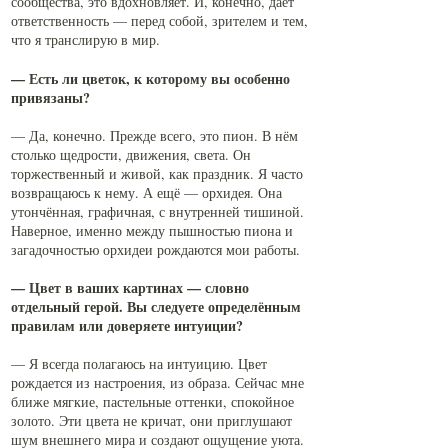
сообщества, это вдохновляет. И, конечно, даёт
ответственность — перед собой, зрителем и тем,
что я транслирую в мир.
— Есть ли цветок, к которому вы особенно
привязаны?
— Да, конечно. Прежде всего, это пион. В нём
столько щедрости, движения, света. Он
торжественный и живой, как праздник. Я часто
возвращаюсь к нему. А ещё — орхидея. Она
утончённая, графичная, с внутренней тишиной.
Наверное, именно между пышностью пиона и
загадочностью орхидеи рождаются мои работы.
— Цвет в ваших картинах — словно
отдельный герой. Вы следуете определённым
правилам или доверяете интуиции?
— Я всегда полагаюсь на интуицию. Цвет
рождается из настроения, из образа. Сейчас мне
ближе мягкие, пастельные оттенки, спокойное
золото. Эти цвета не кричат, они приглушают
шум внешнего мира и создают ощущение уюта.