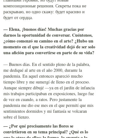
композиционные решения. Секреты пока не
раскрываю, но одно скажу: будет красиво и
будет от сердца.
— Elena, ¡buenos días! Muchas gracias por
darnos la oportunidad de conversar. Cuéntenos,
¿cómo comenzó su camino en el arte? ¿Hubo un
momento en el que la creatividad dejó de ser solo
una afición para convertirse en parte de su vida?
— Buenos días. En el sentido pleno de la palabra,
me dediqué al arte en el año 2000, durante la
pandemia. En aquel entonces apareció mucho
tiempo libre y me sumergí de lleno en el proceso.
Aunque siempre dibujé —ya en el jardín de infancia
mis trabajos participaban en exposiciones, luego fue
de vez en cuando, a ratos. Pero justamente la
pandemia me dio ese mes en el que permití que mis
sentimientos dormidos y mi fantasía se volcaran
sobre el lienzo.
— ¿Por qué precisamente las flores se
convirtieron en su tema principal? ¿Qué es lo
que le atrae de ellas: la forma, la energía o la