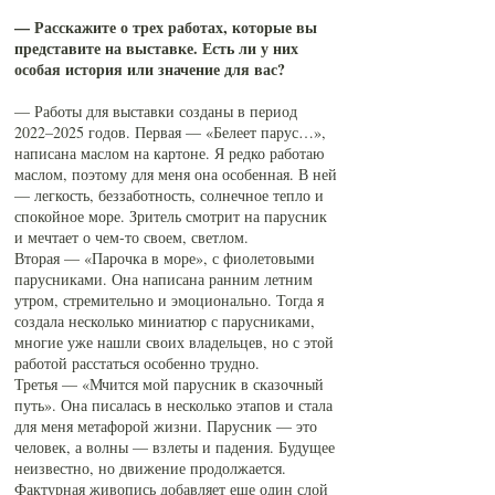
— Расскажите о трех работах, которые вы
представите на выставке. Есть ли у них
особая история или значение для вас?
— Работы для выставки созданы в период
2022–2025 годов. Первая — «Белеет парус…»,
написана маслом на картоне. Я редко работаю
маслом, поэтому для меня она особенная. В ней
— легкость, беззаботность, солнечное тепло и
спокойное море. Зритель смотрит на парусник
и мечтает о чем-то своем, светлом.
Вторая — «Парочка в море», с фиолетовыми
парусниками. Она написана ранним летним
утром, стремительно и эмоционально. Тогда я
создала несколько миниатюр с парусниками,
многие уже нашли своих владельцев, но с этой
работой расстаться особенно трудно.
Третья — «Мчится мой парусник в сказочный
путь». Она писалась в несколько этапов и стала
для меня метафорой жизни. Парусник — это
человек, а волны — взлеты и падения. Будущее
неизвестно, но движение продолжается.
Фактурная живопись добавляет еще один слой