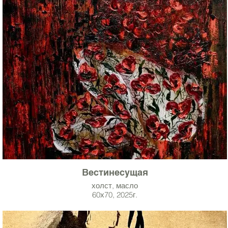
Вестинесущая
холст, масло
60х70, 2025г.