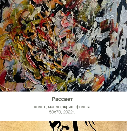
Рассвет
холст, масло,акрил, фольга
50х70, 2022г.