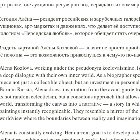
арт-рынке, где аукционы регулярно подтверждают их коммер
Сегодня Алёна — резидент российских и зарубежных галерей
аукционах, арт-маркетах и движениях, что делает её доступ
полотном «Персидская любовь», которое обещает стать очер
Владеть картиной Алёны Козловой — значит не просто приобре
её полотна — это возможность прикоснуться к чему-то по
Alena Kozlova, working under the pseudonym kozlovaismine, is a
a deep dialogue with their own inner world. As a biographer spec
piece not just a collectible object, but an investment in personal
Born in Russia, Alena draws inspiration from the avant-garde tra
is not random eclecticism, but a conscious approach that allows 
world, transforming the canvas into a narrative — a story in w
paintings instantly recognizable.
They resemble a mirror of the a
worldview where the boundaries between reality and imaginatio
Alena is constantly evolving. Her current goal is to develop a di
collectors seeking not mass-produced works, but authentic pieces