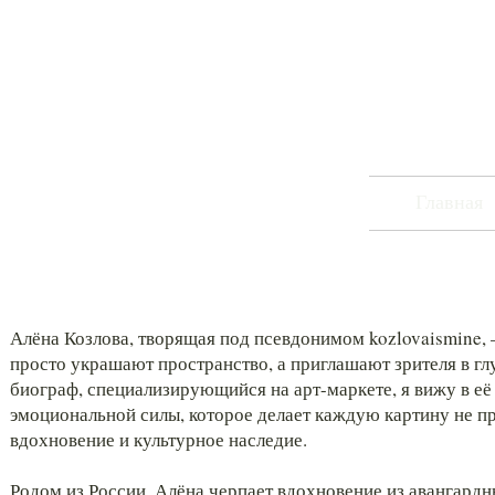
Главная
Алёна Козлова, творящая под псевдонимом kozlovaismine, 
просто украшают пространство, а приглашают зрителя в г
биограф, специализирующийся на арт-маркете, я вижу в её
эмоциональной силы, которое делает каждую картину не п
вдохновение и культурное наследие.
Родом из России, Алёна черпает вдохновение из авангардн