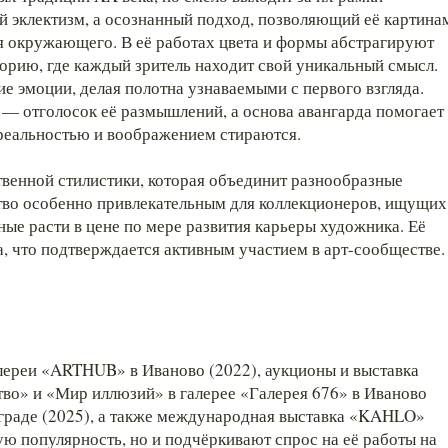
й эклектизм, а осознанный подход, позволяющий её картина
я окружающего. В её работах цвета и формы абстрагируют
орию, где каждый зритель находит свой уникальный смысл.
е эмоции, делая полотна узнаваемыми с первого взгляда.
 — отголосок её размышлений, а основа авангарда помогает
 реальностью и воображением стираются.
ственной стилистики, которая объединит разнообразные
сство особенно привлекательным для коллекционеров, ищущих
ные расти в цене по мере развития карьеры художника. Её
, что подтверждается активным участием в арт-сообществе.
лереи «ARTHUB» в Иваново (2022), аукционы и выставка
тво» и «Мир иллюзий» в галерее «Галерея 676» в Иваново
нграде (2025), а также международная выставка «KAHLO»
ю популярность, но и подчёркивают спрос на её работы на