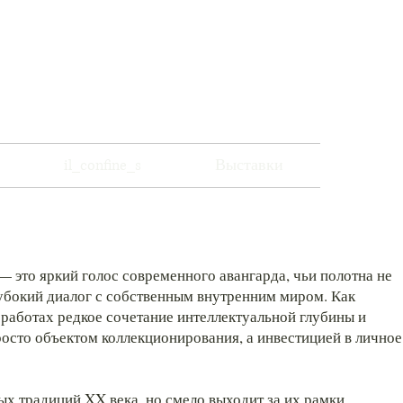
музей современного искусства
il_confine_s
Выставки
— это яркий голос современного авангарда, чьи полотна не
лубокий диалог с собственным внутренним миром. Как
 работах редкое сочетание интеллектуальной глубины и
росто объектом коллекционирования, а инвестицией в личное
ых традиций XX века, но смело выходит за их рамки