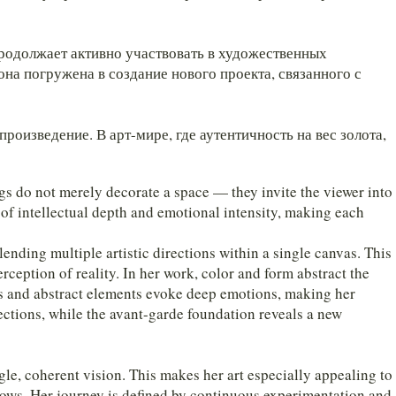
родолжает активно участвовать в художественных
она погружена в создание нового проекта, связанного с
роизведение. В арт-мире, где аутентичность на вес золота,
s do not merely decorate a space — they invite the viewer into
 of intellectual depth and emotional intensity, making each
ending multiple artistic directions within a single canvas. This
ception of reality. In her work, color and form abstract the
ts and abstract elements evoke deep emotions, making her
flections, while the avant-garde foundation reveals a new
ngle, coherent vision. This makes her art especially appealing to
 grows. Her journey is defined by continuous experimentation and