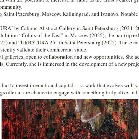
 community.
ng Saint Petersburg, Moscow, Kaliningrad, and Ivanovo. Notabl
URA” by Cabinet Abstract Gallery in Saint Petersburg (2024–20
exhibition “Colors of the East” in Moscow (2025); the bar-trip e
025) and “URBATURA 25” in Saint Petersburg (2025). These exhi
stently validate their commercial value.
al galleries, open to collaboration and new opportunities. She act
ls. Currently, she is immersed in the development of a new pro
, but to invest in emotional capital — a work that evolves with 
ings offer a rare chance to engage with something truly alive and