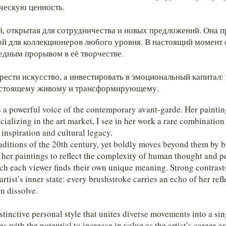
ческую ценность.
, открытая для сотрудничества и новых предложений. Она п
ной для коллекционеров любого уровня. В настоящий момент 
едным прорывом в её творчестве.
сти искусство, а инвестировать в эмоциональный капитал: п
-настоящему живому и трансформирующему.
 powerful voice of the contemporary avant-garde. Her painting
ializing in the art market, I see in her work a rare combination
 inspiration and cultural legacy.
ditions of the 20th century, yet boldly moves beyond them by bl
her paintings to reflect the complexity of human thought and per
hich each viewer finds their own unique meaning. Strong contras
rtist’s inner state: every brushstroke carries an echo of her re
n dissolve.
stinctive personal style that unites diverse movements into a si
 with the potential to increase in value as the artist’s career