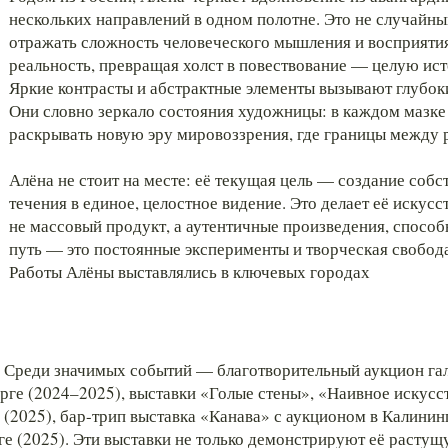
нескольких направлений в одном полотне. Это не случайны
отражать сложность человеческого мышления и восприяти
реальность, превращая холст в повествование — целую ист
Яркие контрасты и абстрактные элементы вызывают глубоки
Они словно зеркало состояния художницы: в каждом мазке
раскрывать новую эру мировоззрения, где границы между
Алёна не стоит на месте: её текущая цель — создание соб
течения в единое, целостное видение. Это делает её иску
не массовый продукт, а аутентичные произведения, способ
путь — это постоянные эксперименты и творческая свобода
Работы Алёны выставлялись в ключевых городах
. Среди значимых событий — благотворительный аукцион га
рге (2024–2025), выставки «Голые стены», «Наивное искусс
 (2025), бар-трип выставка «Канава» с аукционом в Калини
 (2025). Эти выставки не только демонстрируют её растущу